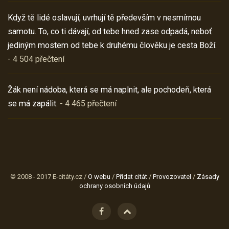
Když tě lidé oslavují, uvrhují tě především v nesmírnou
samotu. To, co ti dávají, od tebe hned zase odpadá, neboť
jediným mostem od tebe k druhému člověku je cesta Boží.
- 4 504 přečtení
Žák není nádoba, která se má naplnit, ale pochodeň, která
se má zapálit.
- 4 465 přečtení
© 2008 - 2017 E-citáty.cz /
O webu
/
Přidat citát
/
Provozovatel
/
Zásady
ochrany osobních údajů