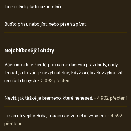
Líné mládí plodí nuzné stáří.
Buďto příst, nebo jíst, nebo píseň zpívat.
Nejoblíbenější citáty
Všechno zlo v životě pochází z duševní prázdnoty, nudy,
lenosti, a to vše je nevyhnutelné, když si člověk zvykne žít
na účet druhých.
- 5 093 přečtení
Nevíš, jak těžké je břemeno, které neneseš.
- 4 902 přečtení
…mám-li vejít v Boha, musím se ze sebe vysvléci.
- 4 592
přečtení