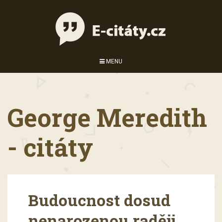
MENU
George Meredith
- citáty
Budoucnost dosud
nenarozenou raději