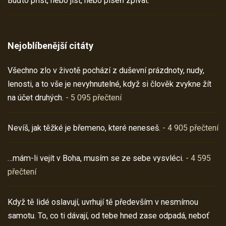
Buďto příst, nebo jíst, nebo píseň zpívat.
Nejoblíbenější citáty
Všechno zlo v životě pochází z duševní prázdnoty, nudy,
lenosti, a to vše je nevyhnutelné, když si člověk zvykne žít
na účet druhých.
- 5 095 přečtení
Nevíš, jak těžké je břemeno, které neneseš.
- 4 905 přečtení
…mám-li vejít v Boha, musím se ze sebe vysvléci.
- 4 595
přečtení
Když tě lidé oslavují, uvrhují tě především v nesmírnou
samotu. To, co ti dávají, od tebe hned zase odpadá, neboť