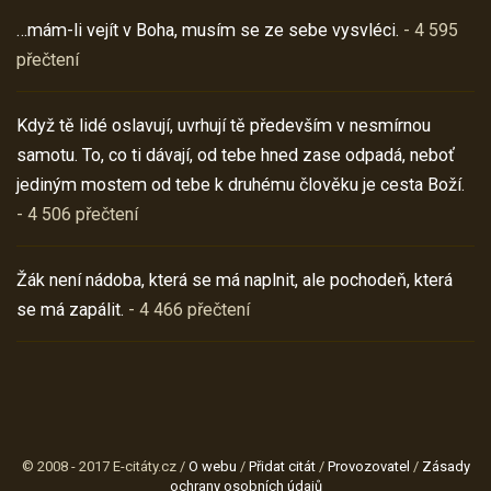
…mám-li vejít v Boha, musím se ze sebe vysvléci.
- 4 595
přečtení
Když tě lidé oslavují, uvrhují tě především v nesmírnou
samotu. To, co ti dávají, od tebe hned zase odpadá, neboť
jediným mostem od tebe k druhému člověku je cesta Boží.
- 4 506 přečtení
Žák není nádoba, která se má naplnit, ale pochodeň, která
se má zapálit.
- 4 466 přečtení
© 2008 - 2017 E-citáty.cz /
O webu
/
Přidat citát
/
Provozovatel
/
Zásady
ochrany osobních údajů