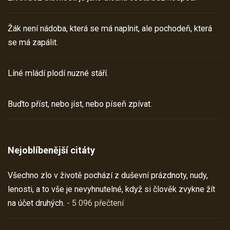
Žák není nádoba, která se má naplnit, ale pochodeň, která
se má zapálit.
Líné mládí plodí nuzné stáří.
Buďto příst, nebo jíst, nebo píseň zpívat.
Nejoblíbenější citáty
Všechno zlo v životě pochází z duševní prázdnoty, nudy,
lenosti, a to vše je nevyhnutelné, když si člověk zvykne žít
na účet druhých.
- 5 096 přečtení