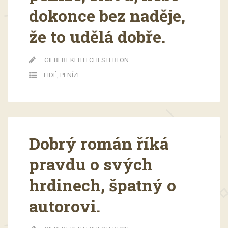
dokonce bez naděje,
že to udělá dobře.
GILBERT KEITH CHESTERTON
LIDÉ
,
PENÍZE
Dobrý román říká
pravdu o svých
hrdinech, špatný o
autorovi.