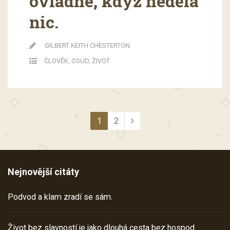
ovládne, když nedělá
nic.
GILBERT KEITH CHESTERTON
ČLOVĚK
,
OSUD
,
ŽIVOT
1
2
Nejnovější citáty
Podvod a klam zradí se sám.
Život bez slavností je jako dlouhá cesta bez hospod.