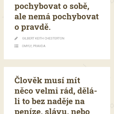
pochybovat o sobě,
ale nemá pochybovat
o pravdě.
GILBERT KEITH CHESTERTON
OMYLY
,
PRAVDA
Člověk musí mít
něco velmi rád, dělá-
li to bez naděje na
peníze, slávu, nebo