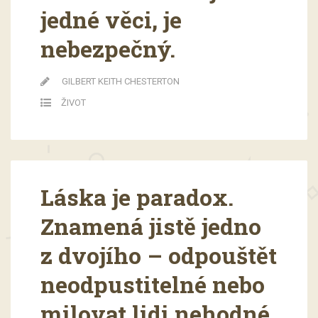
jedné věci, je
nebezpečný.
GILBERT KEITH CHESTERTON
ŽIVOT
Láska je paradox.
Znamená jistě jedno
z dvojího – odpouštět
neodpustitelné nebo
milovat lidi nehodné