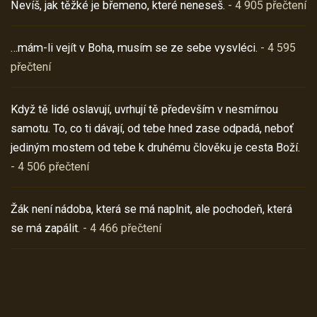
Nevíš, jak těžké je břemeno, které neneseš.
- 4 905 přečtení
…mám-li vejít v Boha, musím se ze sebe vysvléci.
- 4 595
přečtení
Když tě lidé oslavují, uvrhují tě především v nesmírnou
samotu. To, co ti dávají, od tebe hned zase odpadá, neboť
jediným mostem od tebe k druhému člověku je cesta Boží.
- 4 506 přečtení
Žák není nádoba, která se má naplnit, ale pochodeň, která
se má zapálit.
- 4 466 přečtení