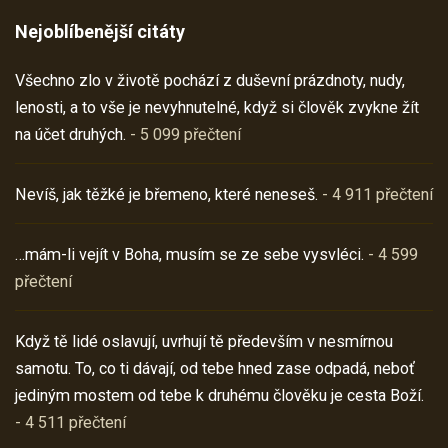
Nejoblíbenější citáty
Všechno zlo v životě pochází z duševní prázdnoty, nudy,
lenosti, a to vše je nevyhnutelné, když si člověk zvykne žít
na účet druhých.
- 5 099 přečtení
Nevíš, jak těžké je břemeno, které neneseš.
- 4 911 přečtení
…mám-li vejít v Boha, musím se ze sebe vysvléci.
- 4 599
přečtení
Když tě lidé oslavují, uvrhují tě především v nesmírnou
samotu. To, co ti dávají, od tebe hned zase odpadá, neboť
jediným mostem od tebe k druhému člověku je cesta Boží.
- 4 511 přečtení