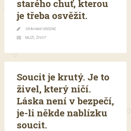
starého chuť, kterou
je třeba osvěžit.
GRAHAM GREENE
MUŽI
,
ŽIVOT
Soucit je krutý. Je to
živel, který ničí.
Láska není v bezpečí,
je-li někde nablízku
soucit.