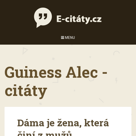
MENU
Guiness Alec -
citáty
Dáma je žena, která
činí z mužů