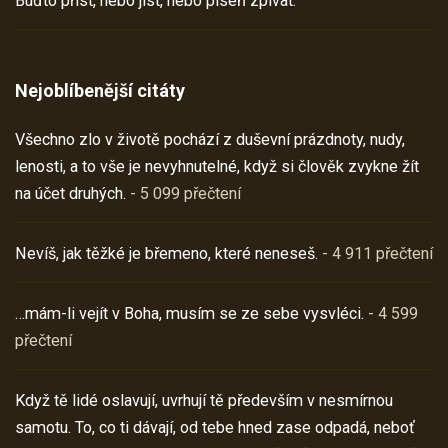
Buďto příst, nebo jíst, nebo píseň zpívat.
Nejoblíbenější citáty
Všechno zlo v životě pochází z duševní prázdnoty, nudy,
lenosti, a to vše je nevyhnutelné, když si člověk zvykne žít
na účet druhých.
- 5 099 přečtení
Nevíš, jak těžké je břemeno, které neneseš.
- 4 911 přečtení
…mám-li vejít v Boha, musím se ze sebe vysvléci.
- 4 599
přečtení
Když tě lidé oslavují, uvrhují tě především v nesmírnou
samotu. To, co ti dávají, od tebe hned zase odpadá, neboť