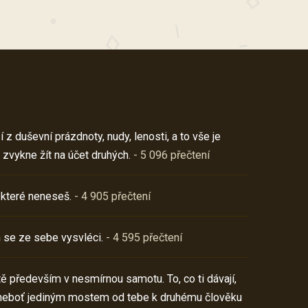
z duševní prázdnoty, nudy, lenosti, a to vše je
 zvykne žít na účet druhých.
- 5 096 přečtení
 které neneseš.
- 4 905 přečtení
 se ze sebe vysvléci.
- 4 595 přečtení
í tě především v nesmírnou samotu. To, co ti dávají,
neboť jediným mostem od tebe k druhému člověku