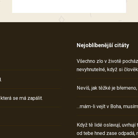
Nejoblíbenější citáty
Všechno zlo v životě pochází 
nevyhnutelné, když si člověk
.
Nevíš, jak těžké je břemeno,
 která se má zapálit.
…mám-li vejít v Boha, musím
Když tě lidé oslavují, uvrhuj
od tebe hned zase odpadá, 