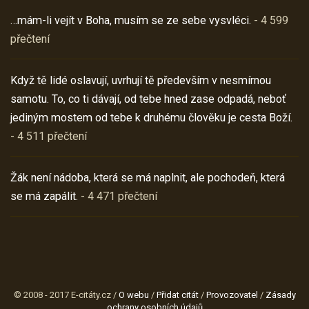
…mám-li vejít v Boha, musím se ze sebe vysvléci.
- 4 599
přečtení
Když tě lidé oslavují, uvrhují tě především v nesmírnou
samotu. To, co ti dávají, od tebe hned zase odpadá, neboť
jediným mostem od tebe k druhému člověku je cesta Boží.
- 4 511 přečtení
Žák není nádoba, která se má naplnit, ale pochodeň, která
se má zapálit.
- 4 471 přečtení
© 2008 - 2017 E-citáty.cz /
O webu
/
Přidat citát
/
Provozovatel
/
Zásady
ochrany osobních údajů