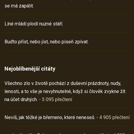
se má zapálit.
Líné mládí plodí nuzné stáří.
Buďto příst, nebo jíst, nebo píseň zpívat.
Nejoblíbenější citáty
Všechno zlo v životě pochází z duševní prázdnoty, nudy,
lenosti, a to vše je nevyhnutelné, když si člověk zvykne žít
na účet druhých.
- 5 095 přečtení
Nevíš, jak těžké je břemeno, které neneseš.
- 4 905 přečtení