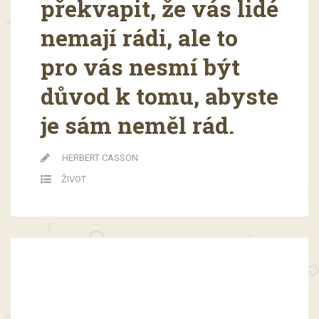
překvapit, že vás lidé
nemají rádi, ale to
pro vás nesmí být
důvod k tomu, abyste
je sám neměl rád.
HERBERT CASSON
ŽIVOT