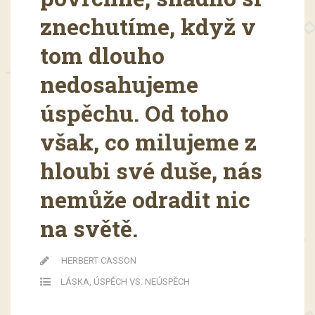
znechutíme, když v
tom dlouho
nedosahujeme
úspěchu. Od toho
však, co milujeme z
hloubi své duše, nás
nemůže odradit nic
na světě.
HERBERT CASSON
LÁSKA
,
ÚSPĚCH VS. NEÚSPĚCH