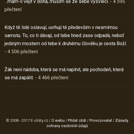
…mám-li vejít v Boha, musím se ze sebe vysvléci.
- 4 595
přečtení
Když tě lidé oslavují, uvrhují tě především v nesmírnou
samotu. To, co ti dávají, od tebe hned zase odpadá, neboť
jediným mostem od tebe k druhému člověku je cesta Boží.
- 4 506 přečtení
Žák není nádoba, která se má naplnit, ale pochodeň, která
se má zapálit.
- 4 466 přečtení
© 2008 - 2017 E-citáty.cz /
O webu
/
Přidat citát
/
Provozovatel
/
Zásady
ochrany osobních údajů