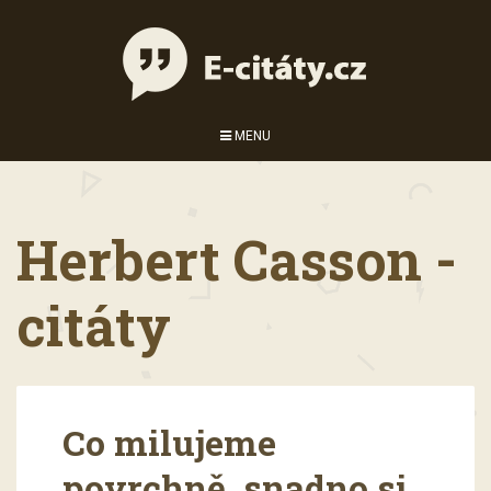
MENU
Herbert Casson -
citáty
Co milujeme
povrchně, snadno si