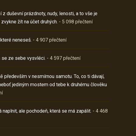
z duševní prázdnoty, nudy, lenosti, a to vše je
 zvykne žít na účet druhých.
- 5 098 přečtení
 které neneseš.
- 4 907 přečtení
 se ze sebe vysvléci.
- 4 597 přečtení
í tě především v nesmírnou samotu. To, co ti dávají,
neboť jediným mostem od tebe k druhému člověku
ní
 naplnit, ale pochodeň, která se má zapálit.
- 4 468