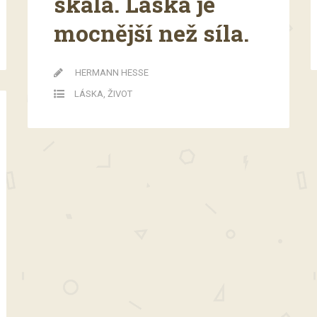
skála. Láska je
mocnější než síla.
HERMANN HESSE
LÁSKA
,
ŽIVOT