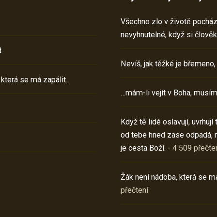
Všechno zlo v životě pochází 
nevyhnutelné, když si člověk
.
Nevíš, jak těžké je břemeno,
 která se má zapálit.
…mám-li vejít v Boha, musím
Když tě lidé oslavují, uvrhuj
od tebe hned zase odpadá, 
je cesta Boží.
- 4 509 přečte
Žák není nádoba, která se má
přečtení