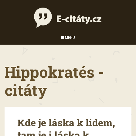
MENU
Hippokratés -
citáty
Kde je láska k lidem,
tam je i láska k