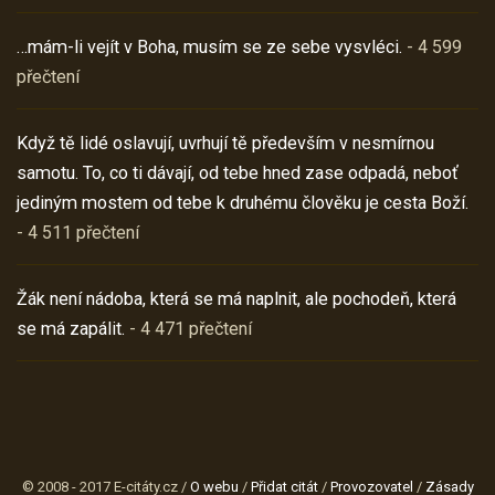
…mám-li vejít v Boha, musím se ze sebe vysvléci.
- 4 599
přečtení
Když tě lidé oslavují, uvrhují tě především v nesmírnou
samotu. To, co ti dávají, od tebe hned zase odpadá, neboť
jediným mostem od tebe k druhému člověku je cesta Boží.
- 4 511 přečtení
Žák není nádoba, která se má naplnit, ale pochodeň, která
se má zapálit.
- 4 471 přečtení
© 2008 - 2017 E-citáty.cz /
O webu
/
Přidat citát
/
Provozovatel
/
Zásady