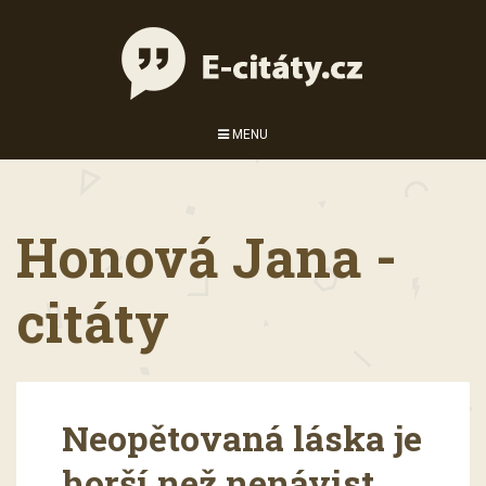
MENU
Honová Jana -
citáty
Neopětovaná láska je
horší než nenávist.