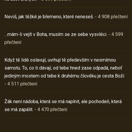
Nevíš, jak těžké je břemeno, které neneseš.
- 4 908 přečtení
…mám-li vejít v Boha, musím se ze sebe vysvléci.
- 4 599
přečtení
Když tě lidé oslavují, uvrhují tě především v nesmírnou
samotu. To, co ti dávají, od tebe hned zase odpadá, neboť
jediným mostem od tebe k druhému člověku je cesta Boží.
- 4 511 přečtení
Žák není nádoba, která se má naplnit, ale pochodeň, která
se má zapálit.
- 4 470 přečtení