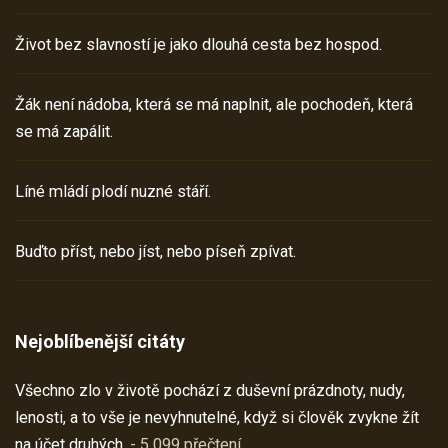
Život bez slavností je jako dlouhá cesta bez hospod.
Žák není nádoba, která se má naplnit, ale pochodeň, která
se má zapálit.
Líné mládí plodí nuzné stáří.
Buďto příst, nebo jíst, nebo píseň zpívat.
Nejoblíbenější citáty
Všechno zlo v životě pochází z duševní prázdnoty, nudy,
lenosti, a to vše je nevyhnutelné, když si člověk zvykne žít
na účet druhých.
- 5 099 přečtení