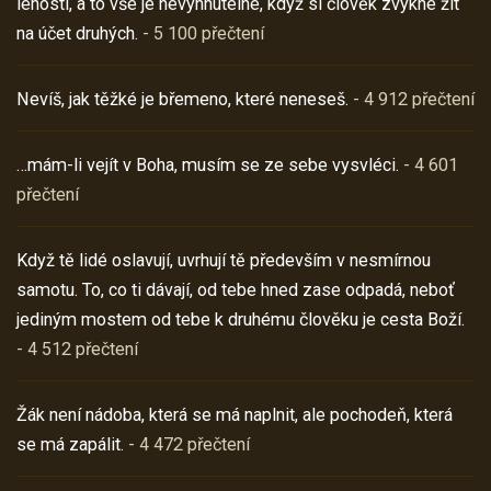
lenosti, a to vše je nevyhnutelné, když si člověk zvykne žít
na účet druhých.
- 5 100 přečtení
Nevíš, jak těžké je břemeno, které neneseš.
- 4 912 přečtení
…mám-li vejít v Boha, musím se ze sebe vysvléci.
- 4 601
přečtení
Když tě lidé oslavují, uvrhují tě především v nesmírnou
samotu. To, co ti dávají, od tebe hned zase odpadá, neboť
jediným mostem od tebe k druhému člověku je cesta Boží.
- 4 512 přečtení
Žák není nádoba, která se má naplnit, ale pochodeň, která
se má zapálit.
- 4 472 přečtení