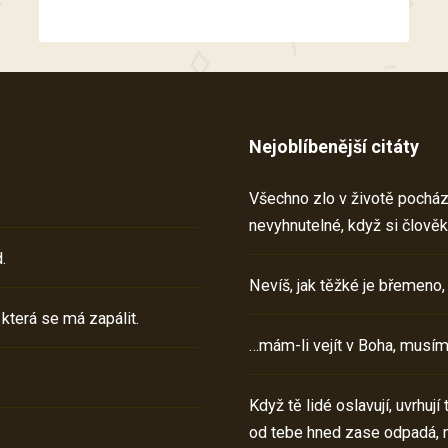
Nejoblíbenější citáty
Všechno zlo v životě pochází 
nevyhnutelné, když si člověk
.
Nevíš, jak těžké je břemeno,
 která se má zapálit.
…mám-li vejít v Boha, musím
Když tě lidé oslavují, uvrhuj
od tebe hned zase odpadá, 