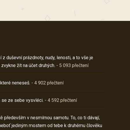
z duševní prázdnoty, nudy, lenosti, a to vše je
 zvykne žít na účet druhých.
- 5 093 přečtení
 které neneseš.
- 4 902 přečtení
 se ze sebe vysvléci.
- 4 592 přečtení
í tě především v nesmírnou samotu. To, co ti dávají,
neboť jediným mostem od tebe k druhému člověku