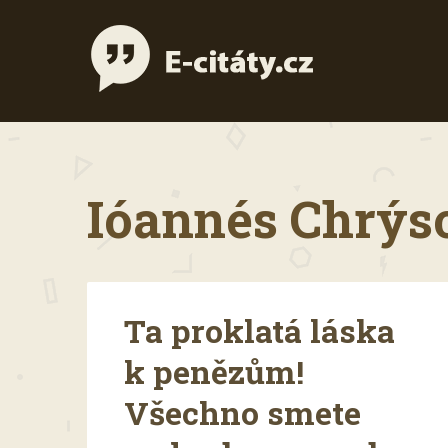
Ióannés Chrýso
Ta proklatá láska
k penězům!
Všechno smete