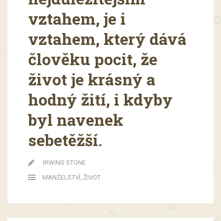
vztahem, je i
vztahem, který dává
člověku pocit, že
život je krásný a
hodný žití, i kdyby
byl navenek
sebetěžší.
IRWING STONE
MANŽELSTVÍ
,
ŽIVOT