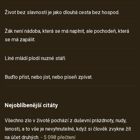
Život bez slavností je jako dlouhá cesta bez hospod.
Žák není nádoba, která se má naplnit, ale pochodeň, která
se má zapálit.
Líné mládí plodí nuzné stáří.
Buďto příst, nebo jíst, nebo píseň zpívat.
Nejoblíbenější citáty
Všechno zlo v životě pochází z duševní prázdnoty, nudy,
lenosti, a to vše je nevyhnutelné, když si člověk zvykne žít
na účet druhých.
- 5 098 přečtení