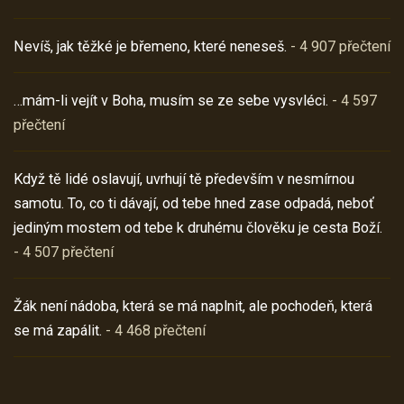
Nevíš, jak těžké je břemeno, které neneseš.
- 4 907 přečtení
…mám-li vejít v Boha, musím se ze sebe vysvléci.
- 4 597
přečtení
Když tě lidé oslavují, uvrhují tě především v nesmírnou
samotu. To, co ti dávají, od tebe hned zase odpadá, neboť
jediným mostem od tebe k druhému člověku je cesta Boží.
- 4 507 přečtení
Žák není nádoba, která se má naplnit, ale pochodeň, která
se má zapálit.
- 4 468 přečtení