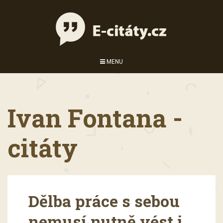
MENU
Ivan Fontana -
citáty
Dělba práce s sebou
nemusí nutně vést i