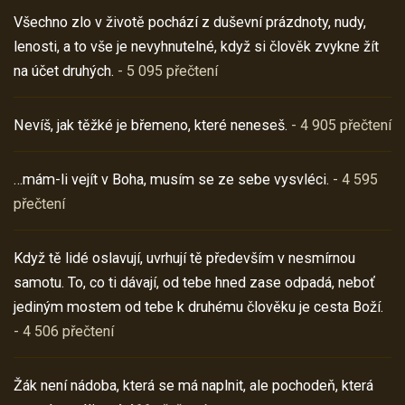
Všechno zlo v životě pochází z duševní prázdnoty, nudy,
lenosti, a to vše je nevyhnutelné, když si člověk zvykne žít
na účet druhých.
- 5 095 přečtení
Nevíš, jak těžké je břemeno, které neneseš.
- 4 905 přečtení
…mám-li vejít v Boha, musím se ze sebe vysvléci.
- 4 595
přečtení
Když tě lidé oslavují, uvrhují tě především v nesmírnou
samotu. To, co ti dávají, od tebe hned zase odpadá, neboť
jediným mostem od tebe k druhému člověku je cesta Boží.
- 4 506 přečtení
Žák není nádoba, která se má naplnit, ale pochodeň, která