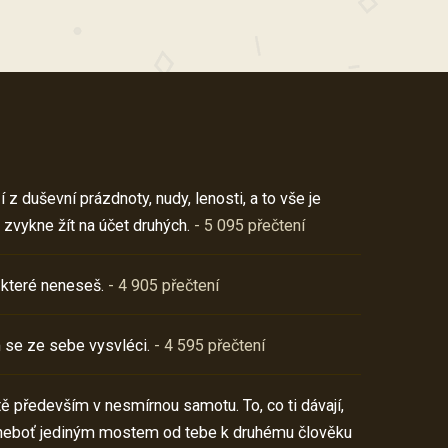
z duševní prázdnoty, nudy, lenosti, a to vše je
 zvykne žít na účet druhých.
- 5 095 přečtení
 které neneseš.
- 4 905 přečtení
 se ze sebe vysvléci.
- 4 595 přečtení
í tě především v nesmírnou samotu. To, co ti dávají,
neboť jediným mostem od tebe k druhému člověku