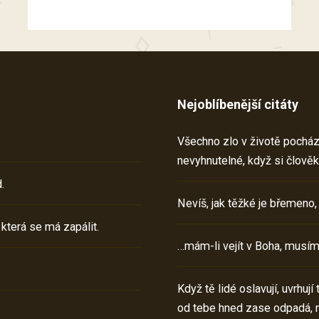
Nejoblíbenější citáty
Všechno zlo v životě pochází 
nevyhnutelné, když si člověk
.
Nevíš, jak těžké je břemeno,
 která se má zapálit.
…mám-li vejít v Boha, musím
Když tě lidé oslavují, uvrhuj
od tebe hned zase odpadá, 