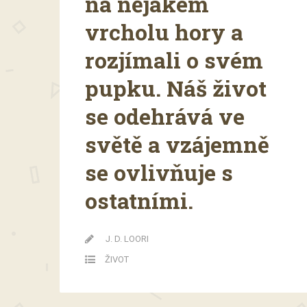
na nějakém
vrcholu hory a
rozjímali o svém
pupku. Náš život
se odehrává ve
světě a vzájemně
se ovlivňuje s
ostatními.
J. D. LOORI
ŽIVOT