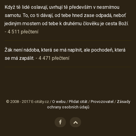
Když tě lidé oslavují, uvrhují tě především v nesmírnou
samotu. To, co ti dávají, od tebe hned zase odpadá, neboť
jediným mostem od tebe k druhému člověku je cesta Boží.
- 4 511 přečtení
Žák není nádoba, která se má naplnit, ale pochodeň, která
se má zapálit.
- 4 471 přečtení
© 2008 - 2017 E-citáty.cz /
O webu
/
Přidat citát
/
Provozovatel
/
Zásady
ochrany osobních údajů