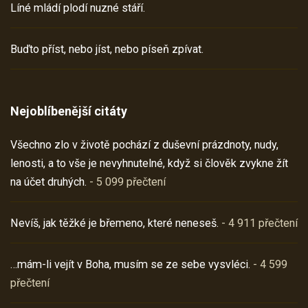
Líné mládí plodí nuzné stáří.
Buďto příst, nebo jíst, nebo píseň zpívat.
Nejoblíbenější citáty
Všechno zlo v životě pochází z duševní prázdnoty, nudy,
lenosti, a to vše je nevyhnutelné, když si člověk zvykne žít
na účet druhých.
- 5 099 přečtení
Nevíš, jak těžké je břemeno, které neneseš.
- 4 911 přečtení
…mám-li vejít v Boha, musím se ze sebe vysvléci.
- 4 599
přečtení