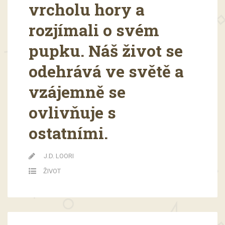
vrcholu hory a
rozjímali o svém
pupku. Náš život se
odehrává ve světě a
vzájemně se
ovlivňuje s
ostatními.
J.D. LOORI
ŽIVOT