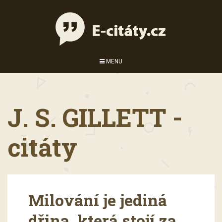
MENU
J. S. GILLETT -
citáty
Milování je jediná
dřina, která stojí za