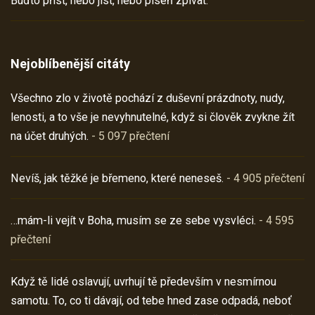
Buďto příst, nebo jíst, nebo píseň zpívat.
Nejoblíbenější citáty
Všechno zlo v životě pochází z duševní prázdnoty, nudy,
lenosti, a to vše je nevyhnutelné, když si člověk zvykne žít
na účet druhých.
- 5 097 přečtení
Nevíš, jak těžké je břemeno, které neneseš.
- 4 905 přečtení
…mám-li vejít v Boha, musím se ze sebe vysvléci.
- 4 595
přečtení
Když tě lidé oslavují, uvrhují tě především v nesmírnou
samotu. To, co ti dávají, od tebe hned zase odpadá, neboť