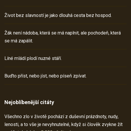
Život bez slavností je jako dlouhá cesta bez hospod.
Žák není nádoba, která se má naplnit, ale pochodeň, která
se má zapálit.
Líné mládí plodí nuzné stáří.
Buďto příst, nebo jíst, nebo píseň zpívat.
Nejoblíbenější citáty
Všechno zlo v životě pochází z duševní prázdnoty, nudy,
lenosti, a to vše je nevyhnutelné, když si člověk zvykne žít