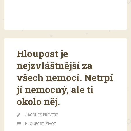
Hloupost je
nejzvláštnější za
všech nemocí. Netrpí
jí nemocný, ale ti
okolo něj.
JACQUES PRÉVERT
HLOUPOST
,
ŽIVOT