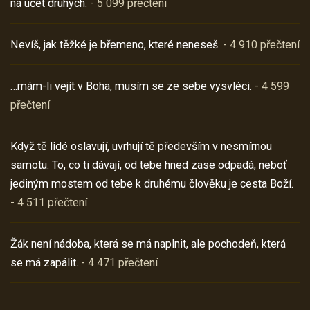
na účet druhých.
- 5 099 přečtení
Nevíš, jak těžké je břemeno, které neneseš.
- 4 910 přečtení
…mám-li vejít v Boha, musím se ze sebe vysvléci.
- 4 599
přečtení
Když tě lidé oslavují, uvrhují tě především v nesmírnou
samotu. To, co ti dávají, od tebe hned zase odpadá, neboť
jediným mostem od tebe k druhému člověku je cesta Boží.
- 4 511 přečtení
Žák není nádoba, která se má naplnit, ale pochodeň, která
se má zapálit.
- 4 471 přečtení