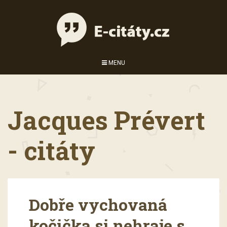
MENU
Jacques Prévert
- citáty
Dobře vychovaná
kočička si nehraje s