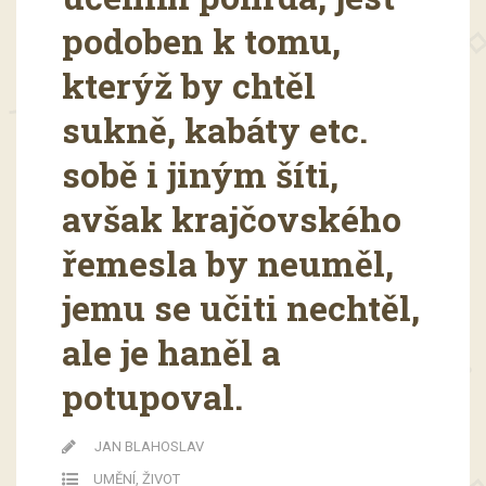
podoben k tomu,
kterýž by chtěl
sukně, kabáty etc.
sobě i jiným šíti,
avšak krajčovského
řemesla by neuměl,
jemu se učiti nechtěl,
ale je haněl a
potupoval.
JAN BLAHOSLAV
UMĚNÍ
,
ŽIVOT