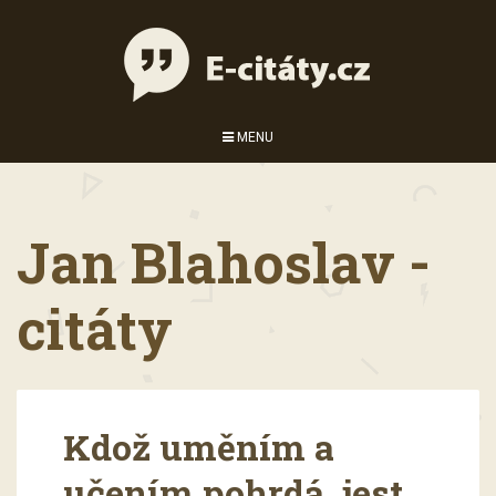
MENU
Jan Blahoslav -
citáty
Kdož uměním a
učením pohrdá, jest