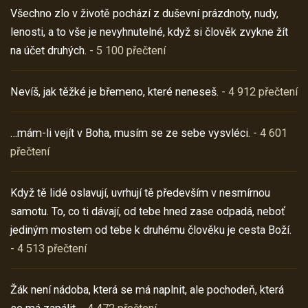
Všechno zlo v životě pochází z duševní prázdnoty, nudy,
lenosti, a to vše je nevyhnutelné, když si člověk zvykne žít
na účet druhých.
- 5 100 přečtení
Nevíš, jak těžké je břemeno, které neneseš.
- 4 912 přečtení
…mám-li vejít v Boha, musím se ze sebe vysvléci.
- 4 601
přečtení
Když tě lidé oslavují, uvrhují tě především v nesmírnou
samotu. To, co ti dávají, od tebe hned zase odpadá, neboť
jediným mostem od tebe k druhému člověku je cesta Boží.
- 4 513 přečtení
Žák není nádoba, která se má naplnit, ale pochodeň, která