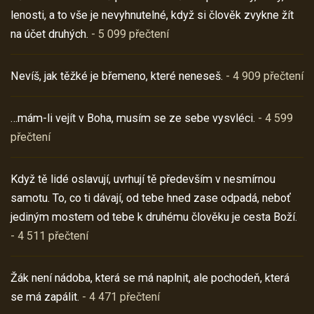
lenosti, a to vše je nevyhnutelné, když si člověk zvykne žít
na účet druhých.
- 5 099 přečtení
Nevíš, jak těžké je břemeno, které neneseš.
- 4 909 přečtení
…mám-li vejít v Boha, musím se ze sebe vysvléci.
- 4 599
přečtení
Když tě lidé oslavují, uvrhují tě především v nesmírnou
samotu. To, co ti dávají, od tebe hned zase odpadá, neboť
jediným mostem od tebe k druhému člověku je cesta Boží.
- 4 511 přečtení
Žák není nádoba, která se má naplnit, ale pochodeň, která
se má zapálit.
- 4 471 přečtení