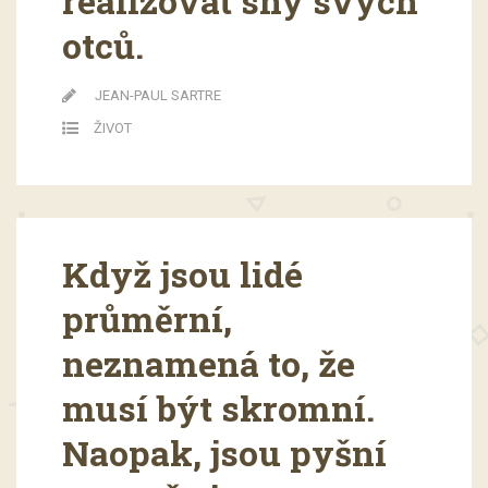
realizovat sny svých
otců.
JEAN-PAUL SARTRE
ŽIVOT
Když jsou lidé
průměrní,
neznamená to, že
musí být skromní.
Naopak, jsou pyšní