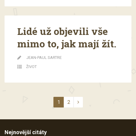
Lidé už objevili vše
mimo to, jak mají žít.
JEAN-PAUL SARTRE
ŽIVOT
1
2
Nejnovější citáty