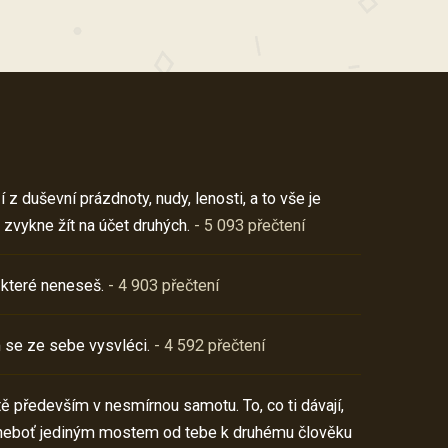
z duševní prázdnoty, nudy, lenosti, a to vše je
 zvykne žít na účet druhých.
- 5 093 přečtení
 které neneseš.
- 4 903 přečtení
 se ze sebe vysvléci.
- 4 592 přečtení
í tě především v nesmírnou samotu. To, co ti dávají,
neboť jediným mostem od tebe k druhému člověku