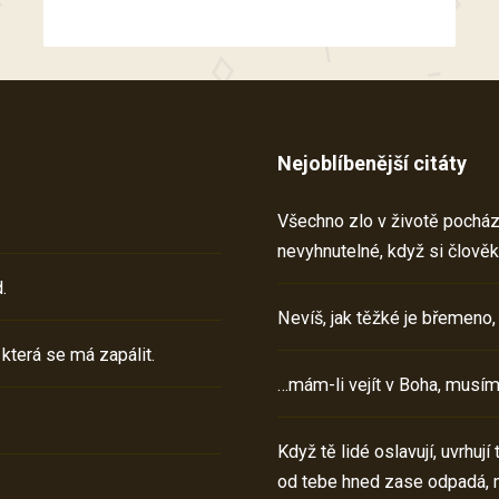
Nejoblíbenější citáty
Všechno zlo v životě pochází 
nevyhnutelné, když si člověk
.
Nevíš, jak těžké je břemeno,
 která se má zapálit.
…mám-li vejít v Boha, musím
Když tě lidé oslavují, uvrhuj
od tebe hned zase odpadá, 