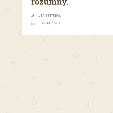
rozumný.
JEAN TÉTREAU
ROZUM
,
ŽIVOT