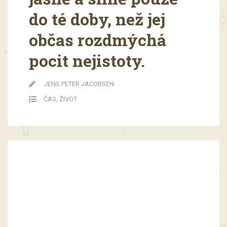
do té doby, než jej
občas rozdmýchá
pocit nejistoty.
JENS PETER JACOBSEN
ČAS
,
ŽIVOT