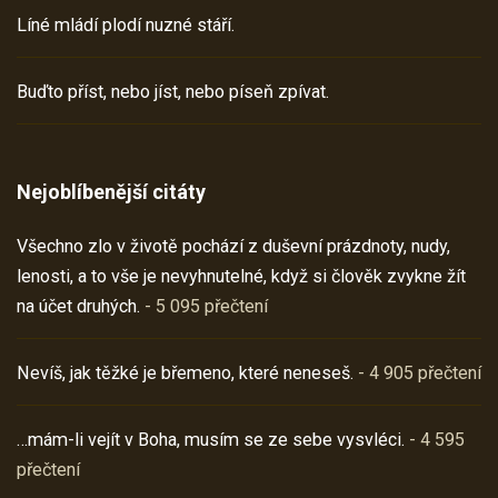
Líné mládí plodí nuzné stáří.
Buďto příst, nebo jíst, nebo píseň zpívat.
Nejoblíbenější citáty
Všechno zlo v životě pochází z duševní prázdnoty, nudy,
lenosti, a to vše je nevyhnutelné, když si člověk zvykne žít
na účet druhých.
- 5 095 přečtení
Nevíš, jak těžké je břemeno, které neneseš.
- 4 905 přečtení
…mám-li vejít v Boha, musím se ze sebe vysvléci.
- 4 595
přečtení