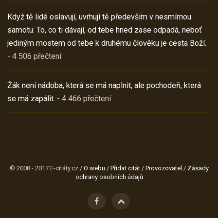
Když tě lidé oslavují, uvrhují tě především v nesmírnou
samotu. To, co ti dávají, od tebe hned zase odpadá, neboť
jediným mostem od tebe k druhému člověku je cesta Boží.
- 4 506 přečtení
Žák není nádoba, která se má naplnit, ale pochodeň, která
se má zapálit.
- 4 466 přečtení
© 2008 - 2017 E-citáty.cz /
O webu
/
Přidat citát
/
Provozovatel
/
Zásady
ochrany osobních údajů