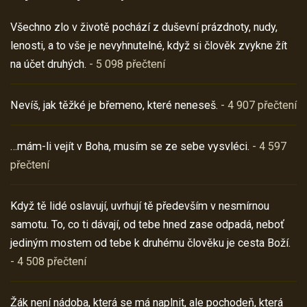
Všechno zlo v životě pochází z duševní prázdnoty, nudy,
lenosti, a to vše je nevyhnutelné, když si člověk zvykne žít
na účet druhých.
- 5 098 přečtení
Nevíš, jak těžké je břemeno, které neneseš.
- 4 907 přečtení
…mám-li vejít v Boha, musím se ze sebe vysvléci.
- 4 597
přečtení
Když tě lidé oslavují, uvrhují tě především v nesmírnou
samotu. To, co ti dávají, od tebe hned zase odpadá, neboť
jediným mostem od tebe k druhému člověku je cesta Boží.
- 4 508 přečtení
Žák není nádoba, která se má naplnit, ale pochodeň, která