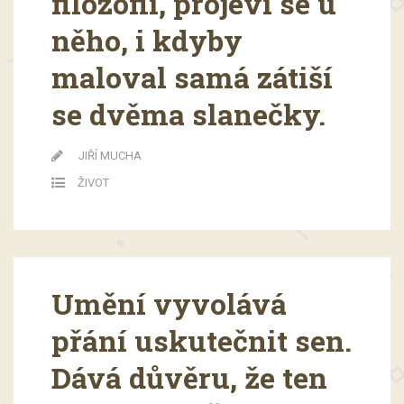
filozofii, projeví se u
něho, i kdyby
maloval samá zátiší
se dvěma slanečky.
JIŘÍ MUCHA
ŽIVOT
Umění vyvolává
přání uskutečnit sen.
Dává důvěru, že ten