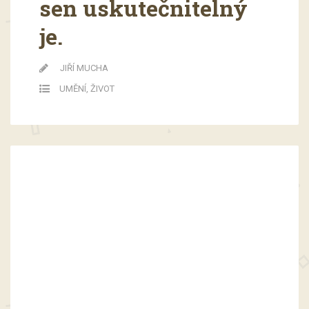
sen uskutečnitelný
je.
JIŘÍ MUCHA
UMĚNÍ
,
ŽIVOT