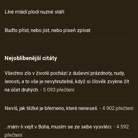
Líné mládí plodí nuzné stáří.
Buďto příst, nebo jíst, nebo píseň zpívat.
Nejoblíbenější citáty
Všechno zlo v životě pochází z duševní prázdnoty, nudy,
lenosti, a to vše je nevyhnutelné, když si člověk zvykne žít
na účet druhých.
- 5 093 přečtení
Nevíš, jak těžké je břemeno, které neneseš.
- 4 902 přečtení
…mám-li vejít v Boha, musím se ze sebe vysvléci.
- 4 592
přečtení