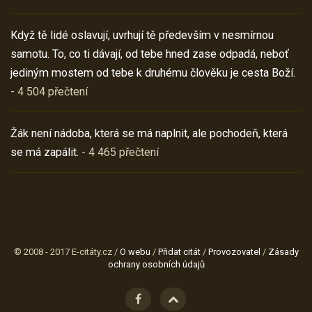
Když tě lidé oslavují, uvrhují tě především v nesmírnou
samotu. To, co ti dávají, od tebe hned zase odpadá, neboť
jediným mostem od tebe k druhému člověku je cesta Boží.
- 4 504 přečtení
Žák není nádoba, která se má naplnit, ale pochodeň, která
se má zapálit.
- 4 465 přečtení
© 2008 - 2017 E-citáty.cz /
O webu
/
Přidat citát
/
Provozovatel
/
Zásady
ochrany osobních údajů