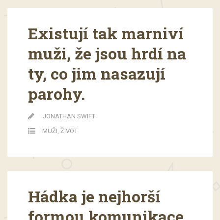
Existují tak marniví
muži, že jsou hrdí na
ty, co jim nasazují
parohy.
JONATHAN SWIFT
MUŽI
,
ŽIVOT
Hádka je nejhorší
formou komunikace.