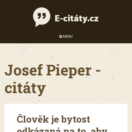
MENU
Josef Pieper -
citáty
Člověk je bytost
odkázaná na to, aby