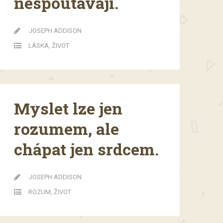
nespoutávají.
JOSEPH ADDISON
LÁSKA
,
ŽIVOT
Myslet lze jen
rozumem, ale
chápat jen srdcem.
JOSEPH ADDISON
ROZUM
,
ŽIVOT