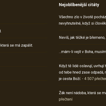
Nejoblíbenější citáty
Všechno zlo v životě pochází 
nevyhnutelné, když si člověk
.
Nevíš, jak těžké je břemeno,
 která se má zapálit.
…mám-li vejít v Boha, musím
Když tě lidé oslavují, uvrhuj
od tebe hned zase odpadá, 
je cesta Boží.
- 4 507 přečte
Žák není nádoba, která se má
přečtení