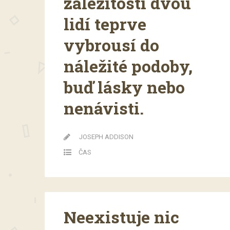
záležitosti dvou
lidí teprve
vybrousí do
náležité podoby,
buď lásky nebo
nenávisti.
JOSEPH ADDISON
ČAS
Neexistuje nic