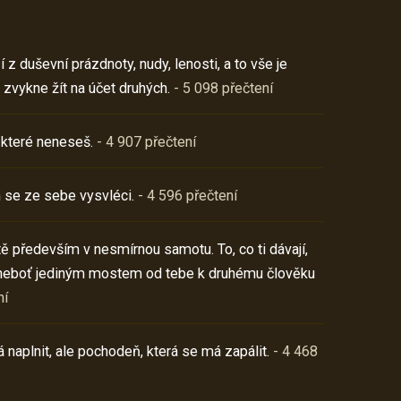
z duševní prázdnoty, nudy, lenosti, a to vše je
 zvykne žít na účet druhých.
- 5 098 přečtení
 které neneseš.
- 4 907 přečtení
 se ze sebe vysvléci.
- 4 596 přečtení
í tě především v nesmírnou samotu. To, co ti dávají,
neboť jediným mostem od tebe k druhému člověku
ní
 naplnit, ale pochodeň, která se má zapálit.
- 4 468