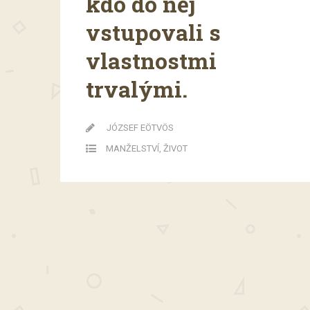
kdo do něj
vstupovali s
vlastnostmi
trvalými.
JÓZSEF EÖTVÖS
MANŽELSTVÍ
,
ŽIVOT