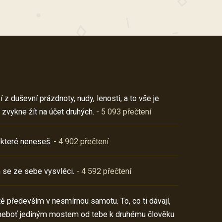
z duševní prázdnoty, nudy, lenosti, a to vše je
 zvykne žít na účet druhých.
- 5 093 přečtení
 které neneseš.
- 4 902 přečtení
 se ze sebe vysvléci.
- 4 592 přečtení
í tě především v nesmírnou samotu. To, co ti dávají,
neboť jediným mostem od tebe k druhému člověku