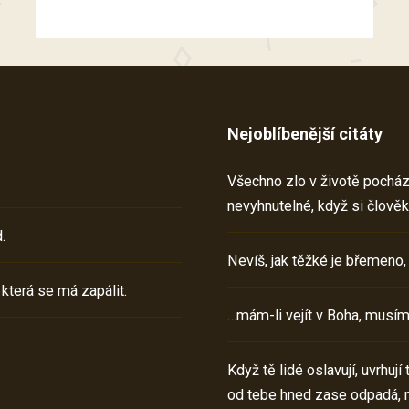
Nejoblíbenější citáty
Všechno zlo v životě pochází 
nevyhnutelné, když si člověk
.
Nevíš, jak těžké je břemeno,
 která se má zapálit.
…mám-li vejít v Boha, musím
Když tě lidé oslavují, uvrhuj
od tebe hned zase odpadá, 