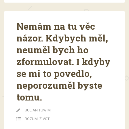
Nemám na tu věc
názor. Kdybych měl,
neuměl bych ho
zformulovat. I kdyby
se mi to povedlo,
neporozuměl byste
tomu.
JULIAN TUWIM
ROZUM
,
ŽIVOT