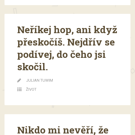
Neříkej hop, ani když
přeskočíš. Nejdřív se
podívej, do čeho jsi
skočil.
JULIAN TUWIM
ŽIVOT
Nikdo mi nevěří, že