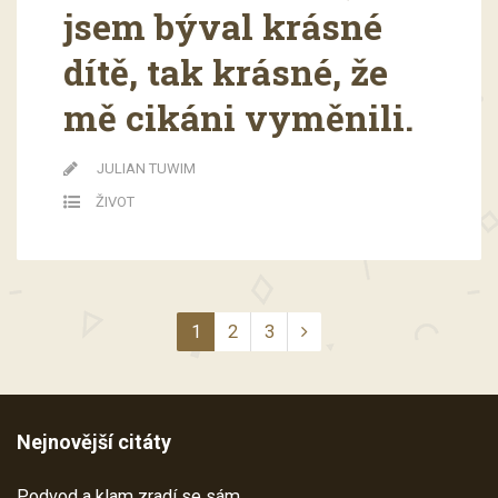
jsem býval krásné
dítě, tak krásné, že
mě cikáni vyměnili.
JULIAN TUWIM
ŽIVOT
1
2
3
Nejnovější citáty
Podvod a klam zradí se sám.