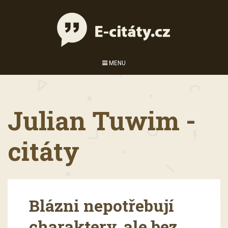
MENU
Julian Tuwim -
citáty
Blázni nepotřebují
charaktery, ale bez