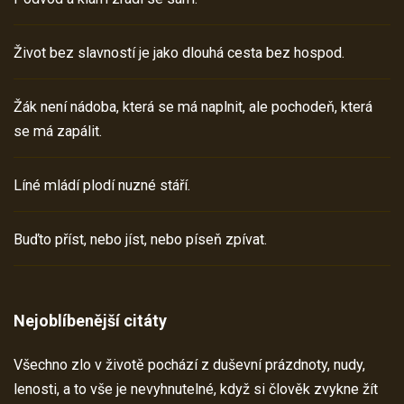
Život bez slavností je jako dlouhá cesta bez hospod.
Žák není nádoba, která se má naplnit, ale pochodeň, která
se má zapálit.
Líné mládí plodí nuzné stáří.
Buďto příst, nebo jíst, nebo píseň zpívat.
Nejoblíbenější citáty
Všechno zlo v životě pochází z duševní prázdnoty, nudy,
lenosti, a to vše je nevyhnutelné, když si člověk zvykne žít