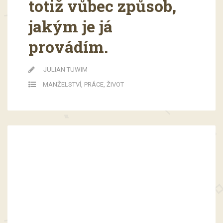
totiž vůbec způsob,
jakým je já
provádím.
JULIAN TUWIM
MANŽELSTVÍ
,
PRÁCE
,
ŽIVOT