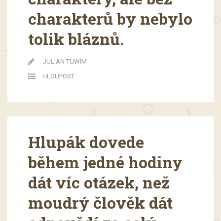
charakterů by nebylo
tolik bláznů.
JULIAN TUWIM
HLOUPOST
Hlupák dovede
během jedné hodiny
dát víc otázek, než
moudrý člověk dát