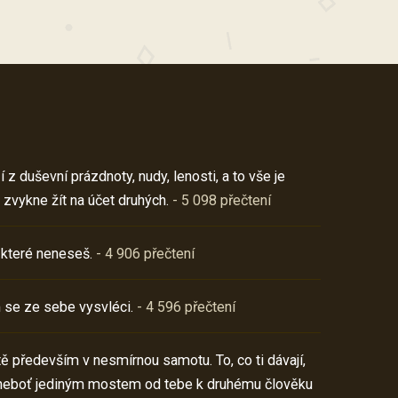
z duševní prázdnoty, nudy, lenosti, a to vše je
 zvykne žít na účet druhých.
- 5 098 přečtení
 které neneseš.
- 4 906 přečtení
 se ze sebe vysvléci.
- 4 596 přečtení
í tě především v nesmírnou samotu. To, co ti dávají,
neboť jediným mostem od tebe k druhému člověku