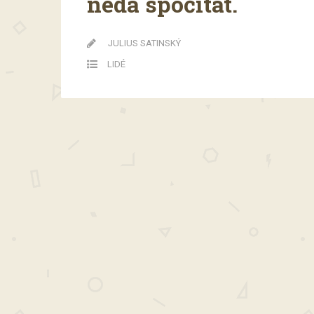
nedá spočítat.
JULIUS SATINSKÝ
LIDÉ