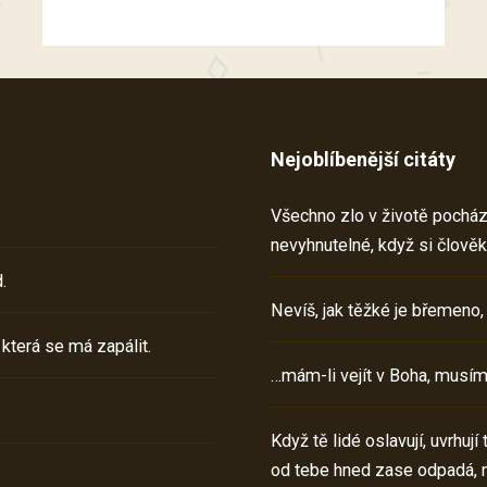
Nejoblíbenější citáty
Všechno zlo v životě pochází 
nevyhnutelné, když si člověk
.
Nevíš, jak těžké je břemeno,
 která se má zapálit.
…mám-li vejít v Boha, musím
Když tě lidé oslavují, uvrhuj
od tebe hned zase odpadá, 