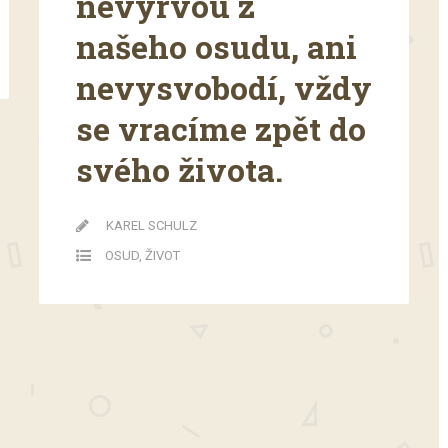
nevyrvou z
našeho osudu, ani
nevysvobodí, vždy
se vracíme zpět do
svého života.
KAREL SCHULZ
OSUD
,
ŽIVOT