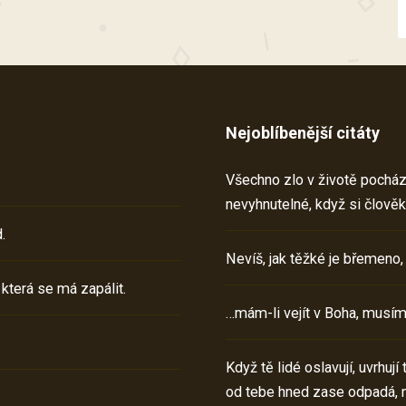
Nejoblíbenější citáty
Všechno zlo v životě pochází 
nevyhnutelné, když si člověk
.
Nevíš, jak těžké je břemeno,
 která se má zapálit.
…mám-li vejít v Boha, musím
Když tě lidé oslavují, uvrhuj
od tebe hned zase odpadá, 