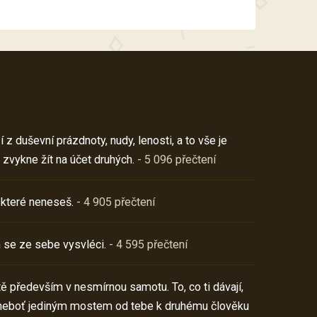
z duševní prázdnoty, nudy, lenosti, a to vše je
 zvykne žít na účet druhých.
- 5 096 přečtení
 které neneseš.
- 4 905 přečtení
 se ze sebe vysvléci.
- 4 595 přečtení
í tě především v nesmírnou samotu. To, co ti dávají,
neboť jediným mostem od tebe k druhému člověku