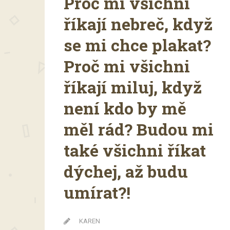
Proč mi všichni
říkají nebreč, když
se mi chce plakat?
Proč mi všichni
říkají miluj, když
není kdo by mě
měl rád? Budou mi
také všichni říkat
dýchej, až budu
umírat?!
KAREN