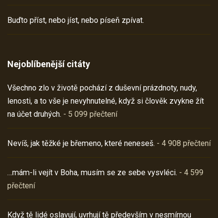
Buďto příst, nebo jíst, nebo píseň zpívat.
Nejoblíbenější citáty
Všechno zlo v životě pochází z duševní prázdnoty, nudy,
lenosti, a to vše je nevyhnutelné, když si člověk zvykne žít
na účet druhých.
- 5 099 přečtení
Nevíš, jak těžké je břemeno, které neneseš.
- 4 908 přečtení
…mám-li vejít v Boha, musím se ze sebe vysvléci.
- 4 599
přečtení
Když tě lidé oslavují, uvrhují tě především v nesmírnou