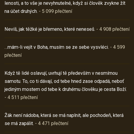
lenosti, a to vše je nevyhnutelné, když si člověk zvykne žít
na účet druhých.
- 5 099 přečtení
Nevíš, jak těžké je břemeno, které neneseš.
- 4 908 přečtení
…mám-li vejít v Boha, musím se ze sebe vysvléci.
- 4 599
přečtení
Když tě lidé oslavují, uvrhují tě především v nesmírnou
samotu. To, co ti dávají, od tebe hned zase odpadá, neboť
jediným mostem od tebe k druhému člověku je cesta Boží.
- 4 511 přečtení
Žák není nádoba, která se má naplnit, ale pochodeň, která
se má zapálit.
- 4 471 přečtení