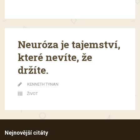
Neuróza je tajemství,
které nevíte, že
držíte.
KENNETH TYNAN
ŽIVOT
Nejnovější citáty