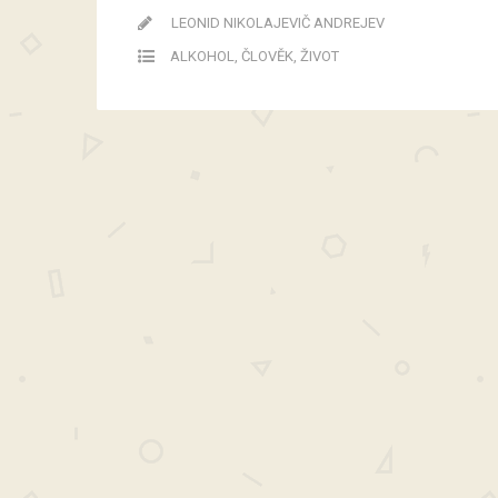
LEONID NIKOLAJEVIČ ANDREJEV
ALKOHOL
,
ČLOVĚK
,
ŽIVOT