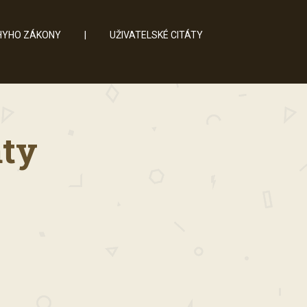
YHO ZÁKONY
|
UŽIVATELSKÉ CITÁTY
áty