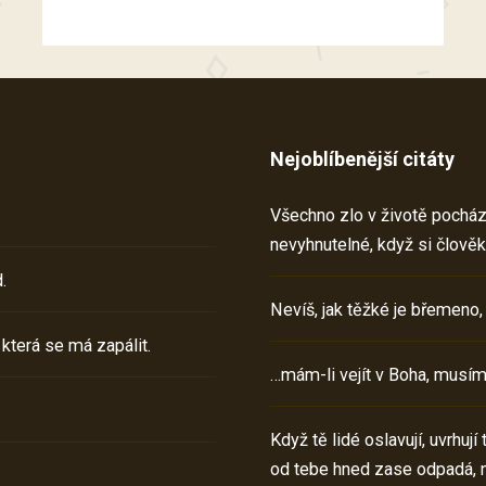
Nejoblíbenější citáty
Všechno zlo v životě pochází 
nevyhnutelné, když si člověk
.
Nevíš, jak těžké je břemeno,
 která se má zapálit.
…mám-li vejít v Boha, musím
Když tě lidé oslavují, uvrhuj
od tebe hned zase odpadá, 