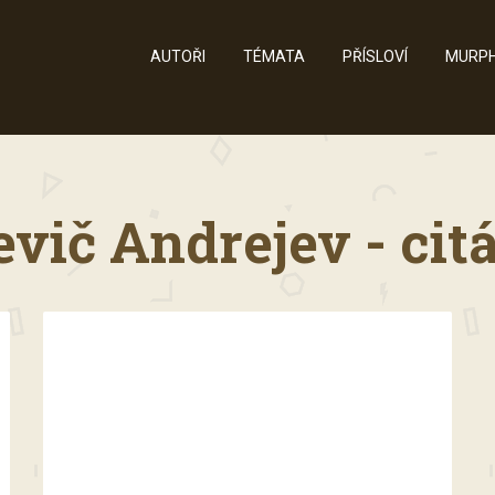
AUTOŘI
TÉMATA
PŘÍSLOVÍ
MURPH
vič Andrejev - cit