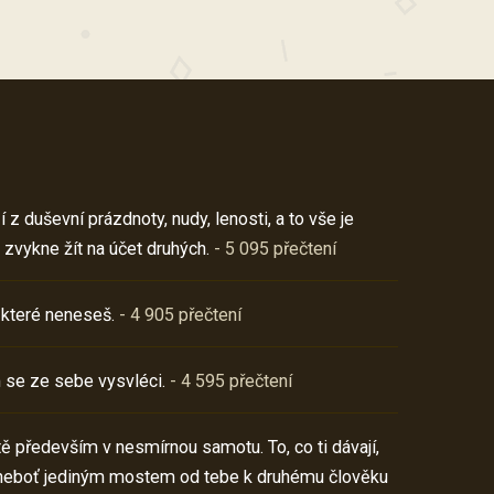
z duševní prázdnoty, nudy, lenosti, a to vše je
 zvykne žít na účet druhých.
- 5 095 přečtení
 které neneseš.
- 4 905 přečtení
 se ze sebe vysvléci.
- 4 595 přečtení
í tě především v nesmírnou samotu. To, co ti dávají,
neboť jediným mostem od tebe k druhému člověku