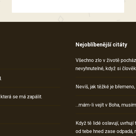
Nejoblíbenější citáty
Všechno zlo v životě pochází 
nevyhnutelné, když si člověk
.
Nevíš, jak těžké je břemeno,
 která se má zapálit.
…mám-li vejít v Boha, musím
Když tě lidé oslavují, uvrhuj
od tebe hned zase odpadá, 