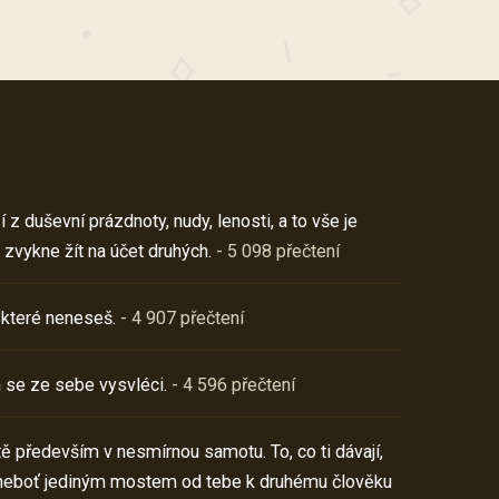
z duševní prázdnoty, nudy, lenosti, a to vše je
 zvykne žít na účet druhých.
- 5 098 přečtení
 které neneseš.
- 4 907 přečtení
 se ze sebe vysvléci.
- 4 596 přečtení
í tě především v nesmírnou samotu. To, co ti dávají,
neboť jediným mostem od tebe k druhému člověku