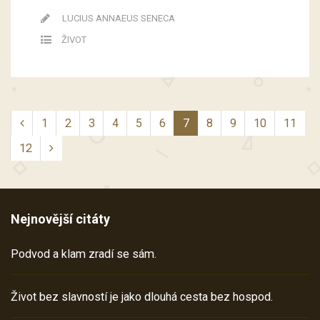
LUCIUS ANNAEUS SENECA
ŽIVOT
1
2
3
4
5
6
7
8
9
10
11
12
Nejnovější citáty
Podvod a klam zradí se sám.
Život bez slavností je jako dlouhá cesta bez hospod.