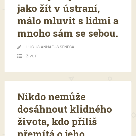
jako žít v ústraní,
málo mluvit s lidmi a
mnoho sám se sebou.
LUCIUS ANNAEUS SENECA
ŽIVOT
Nikdo nemůže
dosáhnout klidného
života, kdo příliš
přemítá o jeho