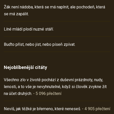
Žák není nádoba, která se má naplnit, ale pochodeň, která
se má zapálit.
Líné mládí plodí nuzné stáří.
Buďto příst, nebo jíst, nebo píseň zpívat.
Nejoblíbenější citáty
Všechno zlo v životě pochází z duševní prázdnoty, nudy,
lenosti, a to vše je nevyhnutelné, když si člověk zvykne žít
na účet druhých.
- 5 096 přečtení
Nevíš, jak těžké je břemeno, které neneseš.
- 4 905 přečtení