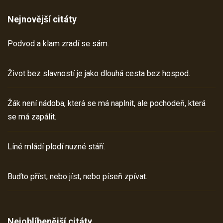
Nejnovější citáty
Podvod a klam zradí se sám.
Život bez slavností je jako dlouhá cesta bez hospod.
Žák není nádoba, která se má naplnit, ale pochodeň, která
se má zapálit.
Líné mládí plodí nuzné stáří.
Buďto příst, nebo jíst, nebo píseň zpívat.
Nejoblíbenější citáty