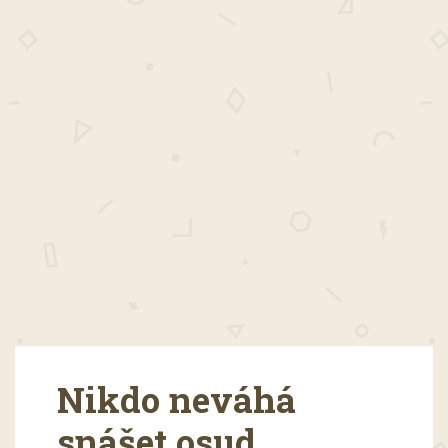
Nikdo neváhá
snášet osud