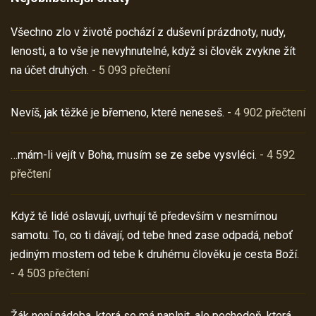
Všechno zlo v životě pochází z duševní prázdnoty, nudy,
lenosti, a to vše je nevyhnutelné, když si člověk zvykne žít
na účet druhých.
- 5 093 přečtení
Nevíš, jak těžké je břemeno, které neneseš.
- 4 902 přečtení
…mám-li vejít v Boha, musím se ze sebe vysvléci.
- 4 592
přečtení
Když tě lidé oslavují, uvrhují tě především v nesmírnou
samotu. To, co ti dávají, od tebe hned zase odpadá, neboť
jediným mostem od tebe k druhému člověku je cesta Boží.
- 4 503 přečtení
Žák není nádoba, která se má naplnit, ale pochodeň, která