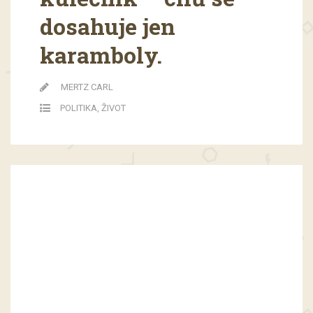
dosahuje jen
karamboly.
MERTZ CARL
POLITIKA
,
ŽIVOT