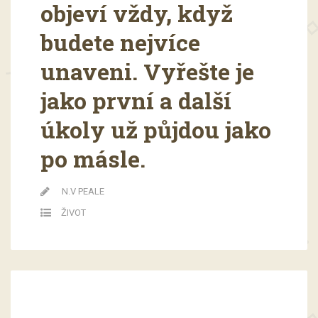
objeví vždy, když
budete nejvíce
unaveni. Vyřešte je
jako první a další
úkoly už půjdou jako
po másle.
N.V PEALE
ŽIVOT