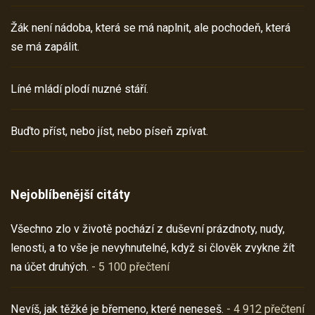
Žák není nádoba, která se má naplnit, ale pochodeň, která
se má zapálit.
Líné mládí plodí nuzné stáří.
Buďto příst, nebo jíst, nebo píseň zpívat.
Nejoblíbenější citáty
Všechno zlo v životě pochází z duševní prázdnoty, nudy,
lenosti, a to vše je nevyhnutelné, když si člověk zvykne žít
na účet druhých.
- 5 100 přečtení
Nevíš, jak těžké je břemeno, které neneseš.
- 4 912 přečtení