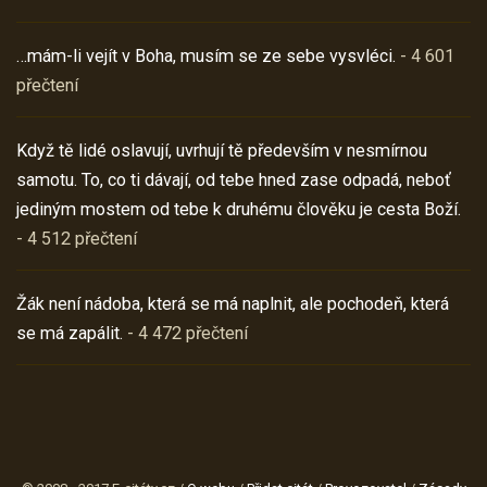
…mám-li vejít v Boha, musím se ze sebe vysvléci.
- 4 601
přečtení
Když tě lidé oslavují, uvrhují tě především v nesmírnou
samotu. To, co ti dávají, od tebe hned zase odpadá, neboť
jediným mostem od tebe k druhému člověku je cesta Boží.
- 4 512 přečtení
Žák není nádoba, která se má naplnit, ale pochodeň, která
se má zapálit.
- 4 472 přečtení