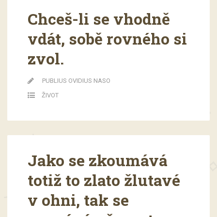
Chceš-li se vhodně
vdát, sobě rovného si
zvol.
PUBLIUS OVIDIUS NASO
ŽIVOT
Jako se zkoumává
totiž to zlato žlutavé
v ohni, tak se