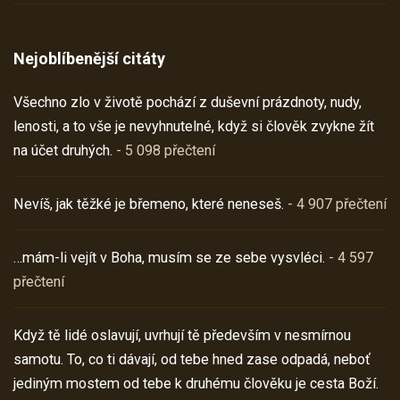
Nejoblíbenější citáty
Všechno zlo v životě pochází z duševní prázdnoty, nudy,
lenosti, a to vše je nevyhnutelné, když si člověk zvykne žít
na účet druhých.
- 5 098 přečtení
Nevíš, jak těžké je břemeno, které neneseš.
- 4 907 přečtení
…mám-li vejít v Boha, musím se ze sebe vysvléci.
- 4 597
přečtení
Když tě lidé oslavují, uvrhují tě především v nesmírnou
samotu. To, co ti dávají, od tebe hned zase odpadá, neboť
jediným mostem od tebe k druhému člověku je cesta Boží.