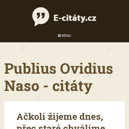
MENU
Publius Ovidius
Naso - citáty
Ačkoli žijeme dnes,
přec staré chválíme