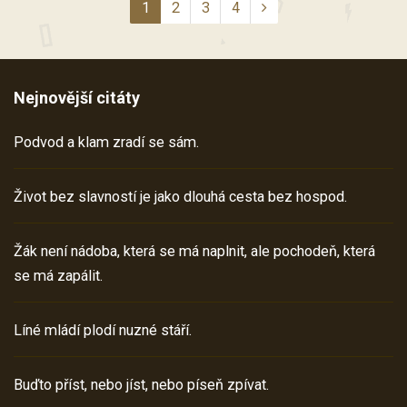
1
2
3
4
Nejnovější citáty
Podvod a klam zradí se sám.
Život bez slavností je jako dlouhá cesta bez hospod.
Žák není nádoba, která se má naplnit, ale pochodeň, která
se má zapálit.
Líné mládí plodí nuzné stáří.
Buďto příst, nebo jíst, nebo píseň zpívat.