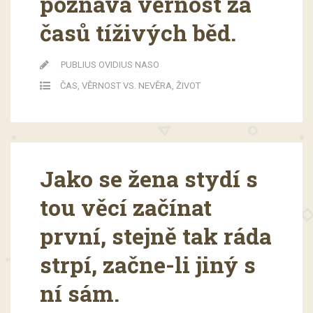
poznává věrnost za
časů tíživých běd.
PUBLIUS OVIDIUS NASO
ČAS
,
VĚRNOST VS. NEVĚRA
,
ŽIVOT
Jako se žena stydí s
tou věcí začínat
první, stejně tak ráda
strpí, začne-li jiný s
ní sám.