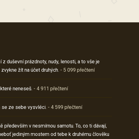
z duševní prázdnoty, nudy, lenosti, a to vše je
 zvykne žít na účet druhých.
- 5 099 přečtení
 které neneseš.
- 4 911 přečtení
 se ze sebe vysvléci.
- 4 599 přečtení
í tě především v nesmírnou samotu. To, co ti dávají,
neboť jediným mostem od tebe k druhému člověku