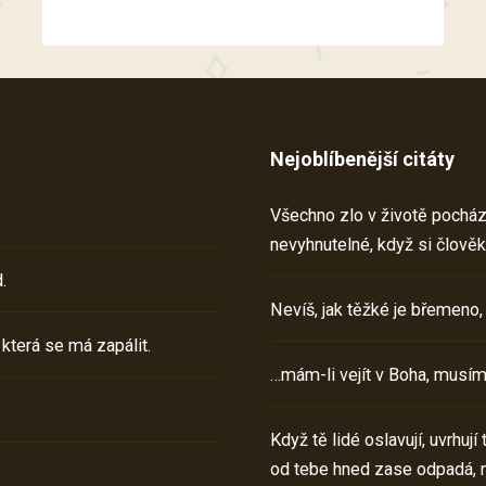
Nejoblíbenější citáty
Všechno zlo v životě pochází 
nevyhnutelné, když si člověk
.
Nevíš, jak těžké je břemeno,
 která se má zapálit.
…mám-li vejít v Boha, musím
Když tě lidé oslavují, uvrhuj
od tebe hned zase odpadá, 