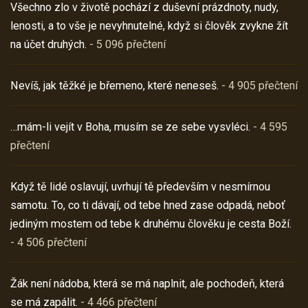
Všechno zlo v životě pochází z duševní prázdnoty, nudy,
lenosti, a to vše je nevyhnutelné, když si člověk zvykne žít
na účet druhých.
- 5 096 přečtení
Nevíš, jak těžké je břemeno, které neneseš.
- 4 905 přečtení
…mám-li vejít v Boha, musím se ze sebe vysvléci.
- 4 595
přečtení
Když tě lidé oslavují, uvrhují tě především v nesmírnou
samotu. To, co ti dávají, od tebe hned zase odpadá, neboť
jediným mostem od tebe k druhému člověku je cesta Boží.
- 4 506 přečtení
Žák není nádoba, která se má naplnit, ale pochodeň, která
se má zapálit.
- 4 466 přečtení