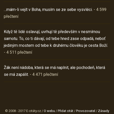
…mám-li vejít v Boha, musím se ze sebe vysvléci.
- 4 599
přečtení
Když tě lidé oslavují, uvrhují tě především v nesmírnou
samotu. To, co ti dávají, od tebe hned zase odpadá, neboť
jediným mostem od tebe k druhému člověku je cesta Boží.
- 4 511 přečtení
Žák není nádoba, která se má naplnit, ale pochodeň, která
se má zapálit.
- 4 471 přečtení
© 2008 - 2017 E-citáty.cz /
O webu
/
Přidat citát
/
Provozovatel
/
Zásady