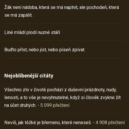
Žák není nádoba, která se má naplnit, ale pochodeň, která
se má zapálit.
Líné mládí plodí nuzné stáří.
Buďto příst, nebo jíst, nebo píseň zpívat.
Nejoblíbenější citáty
Všechno zlo v životě pochází z duševní prázdnoty, nudy,
lenosti, a to vše je nevyhnutelné, když si člověk zvykne žít
na účet druhých.
- 5 099 přečtení
Nevíš, jak těžké je břemeno, které neneseš.
- 4 908 přečtení