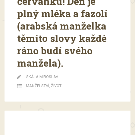
červánku! Den je
plný mléka a fazolí
(arabská manželka
těmito slovy každé
ráno budí svého
manžela).
SKÁLA MIROSLAV
MANŽELSTVÍ
,
ŽIVOT