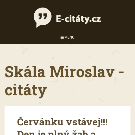
MENU
Skála Miroslav -
citáty
Červánku vstávej!!!
Den je plný žab a