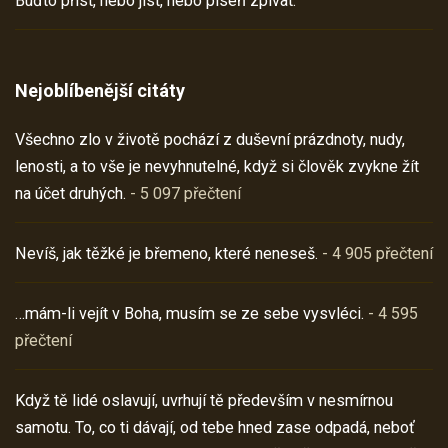
Buďto příst, nebo jíst, nebo píseň zpívat.
Nejoblíbenější citáty
Všechno zlo v životě pochází z duševní prázdnoty, nudy,
lenosti, a to vše je nevyhnutelné, když si člověk zvykne žít
na účet druhých.
- 5 097 přečtení
Nevíš, jak těžké je břemeno, které neneseš.
- 4 905 přečtení
…mám-li vejít v Boha, musím se ze sebe vysvléci.
- 4 595
přečtení
Když tě lidé oslavují, uvrhují tě především v nesmírnou
samotu. To, co ti dávají, od tebe hned zase odpadá, neboť