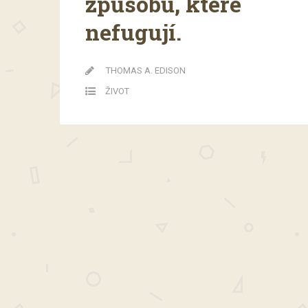
způsobů, které
nefugují.
THOMAS A. EDISON
ŽIVOT