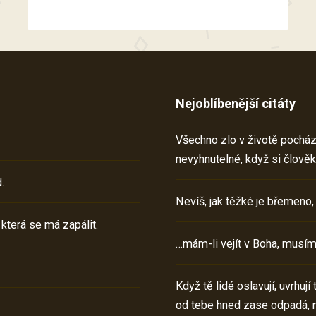
Nejoblíbenější citáty
Všechno zlo v životě pochází 
nevyhnutelné, když si člověk
.
Nevíš, jak těžké je břemeno,
 která se má zapálit.
…mám-li vejít v Boha, musím
Když tě lidé oslavují, uvrhuj
od tebe hned zase odpadá, 