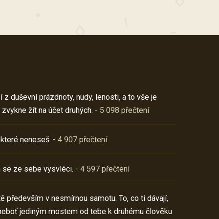
z duševní prázdnoty, nudy, lenosti, a to vše je
 zvykne žít na účet druhých.
- 5 098 přečtení
 které neneseš.
- 4 907 přečtení
 se ze sebe vysvléci.
- 4 597 přečtení
í tě především v nesmírnou samotu. To, co ti dávají,
neboť jediným mostem od tebe k druhému člověku