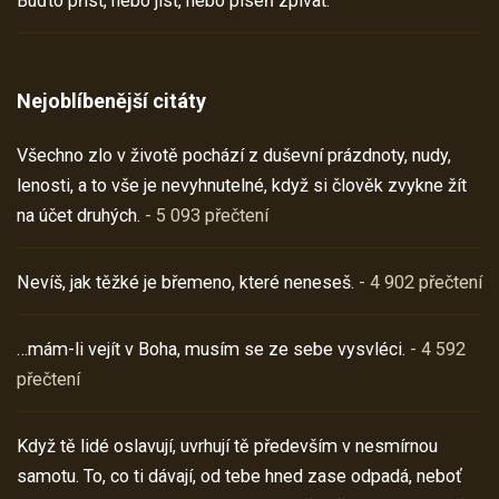
Buďto příst, nebo jíst, nebo píseň zpívat.
Nejoblíbenější citáty
Všechno zlo v životě pochází z duševní prázdnoty, nudy,
lenosti, a to vše je nevyhnutelné, když si člověk zvykne žít
na účet druhých.
- 5 093 přečtení
Nevíš, jak těžké je břemeno, které neneseš.
- 4 902 přečtení
…mám-li vejít v Boha, musím se ze sebe vysvléci.
- 4 592
přečtení
Když tě lidé oslavují, uvrhují tě především v nesmírnou
samotu. To, co ti dávají, od tebe hned zase odpadá, neboť