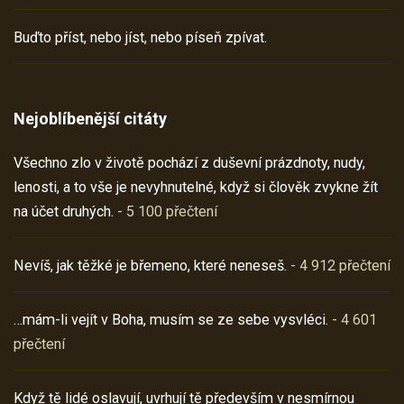
Buďto příst, nebo jíst, nebo píseň zpívat.
Nejoblíbenější citáty
Všechno zlo v životě pochází z duševní prázdnoty, nudy,
lenosti, a to vše je nevyhnutelné, když si člověk zvykne žít
na účet druhých.
- 5 100 přečtení
Nevíš, jak těžké je břemeno, které neneseš.
- 4 912 přečtení
…mám-li vejít v Boha, musím se ze sebe vysvléci.
- 4 601
přečtení
Když tě lidé oslavují, uvrhují tě především v nesmírnou