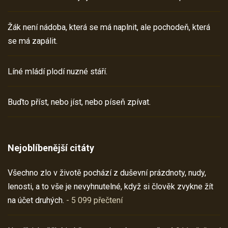
Žák není nádoba, která se má naplnit, ale pochodeň, která
se má zapálit.
Líné mládí plodí nuzné stáří.
Buďto příst, nebo jíst, nebo píseň zpívat.
Nejoblíbenější citáty
Všechno zlo v životě pochází z duševní prázdnoty, nudy,
lenosti, a to vše je nevyhnutelné, když si člověk zvykne žít
na účet druhých.
- 5 099 přečtení