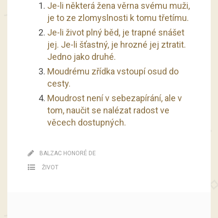
Je-li některá žena věrna svému muži,
je to ze zlomyslnosti k tomu třetímu.
Je-li život plný běd, je trapné snášet
jej. Je-li šťastný, je hrozné jej ztratit.
Jedno jako druhé.
Moudrému zřídka vstoupí osud do
cesty.
Moudrost není v sebezapírání, ale v
tom, naučit se nalézat radost ve
věcech dostupných.
BALZAC HONORÉ DE
ŽIVOT