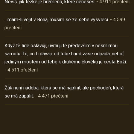
Nevíš, jak těžké je břemeno, které neneseš.
- 4 911 přečtení
…mám-li vejít v Boha, musím se ze sebe vysvléci.
- 4 599
přečtení
Když tě lidé oslavují, uvrhují tě především v nesmírnou
samotu. To, co ti dávají, od tebe hned zase odpadá, neboť
jediným mostem od tebe k druhému člověku je cesta Boží.
- 4 511 přečtení
Žák není nádoba, která se má naplnit, ale pochodeň, která
se má zapálit.
- 4 471 přečtení